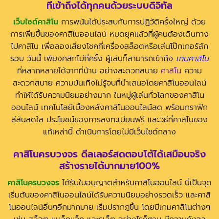
ที่เข้าถึงได้ทุกคนด้วยระบบดิจิทัล
เว็บไซต์คาสิโน
การพนันได้ประสบกับการปฏิวัติครั้งใหญ่ ด้วย
การเพิ่มขึ้นของคาสิโนออนไลน์ หมดยุคแล้วที่ผู้คนต้องเดินทาง
ไปคาสิโน เพื่อลองเสี่ยงโชคที่เครื่องสล็อตหรือเล่นโป๊กเกอร์สัก
รอบ วันนี้ เพียงคลิกไม่กี่ครั้ง ผู้เล่นก็สามารถเข้าถึง
เกมคาสิโน
ที่หลากหลายได้จากที่บ้าน อย่างสะดวกสบาย
คาสิโน
ความ
สะดวกสบาย ความบันเทิงไม่รู้จบที่นำเสนอโดยคาสิโนออนไลน์
ทำให้ได้รับความนิยมอย่างมาก ในหมู่ผู้เล่นทั่วโลกของคาสิโน
ออนไลน์ เทคโนโลยีเบื้องหลังคาสิโนออนไลน์สด พร้อมกราฟิก
สีสันสดใส ประโยชน์ของการลงทะเบียนฟรี และวิธีที่คาสิโนของ
แท้เหล่านี้ ดำเนินการโดยไม่มีเว็บไซต์กลาง
คาสิโนครบวงจร ดีลเลอร์สดตอบโต้ได้เสมือนจริง
สร้างรายได้มากมาย100%
คาสิโนครบวงจร
ได้รับใบอนุญาตสำหรับคาสิโนออนไลน์ นี่เป็นจุด
เริ่มต้นของคาสิโนออนไลน์ได้รับความนิยมอย่างรวดเร็ว และคาสิ
โนออนไลน์อื่นๆอีกมากมาย เริ่มปรากฏขึ้น โดยมีเกมคาสิโนต่างๆ