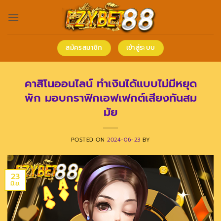
ข้าม
ไป
ยัง
เนื้อหา
สมัครสมาชิก
เข้าสู่ระบบ
คาสิโนออนไลน์ ทำเงินได้แบบไม่มีหยุด
พัก มอบกราฟิกเอฟเฟกต์เสียงทันสม
มัย
POSTED ON
2024-06-23
BY
23
มิ.ย.