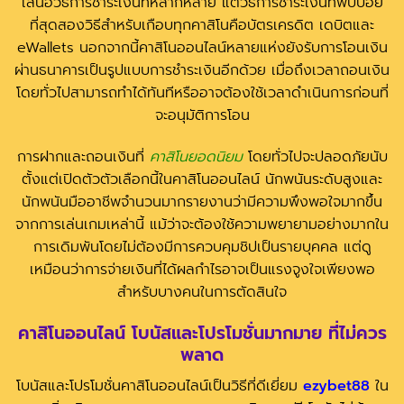
เสนอวิธีการชำระเงินที่หลากหลาย แต่วิธีการชำระเงินที่พบบ่อย
ที่สุดสองวิธีสำหรับเกือบทุกคาสิโนคือบัตรเครดิต เดบิตและ
eWallets นอกจากนี้คาสิโนออนไลน์หลายแห่งยังรับการโอนเงิน
ผ่านธนาคารเป็นรูปแบบการชำระเงินอีกด้วย เมื่อถึงเวลาถอนเงิน
โดยทั่วไปสามารถทำได้ทันทีหรืออาจต้องใช้เวลาดำเนินการก่อนที่
จะอนุมัติการโอน
การฝากและถอนเงินที่
คาสิโนยอดนิยม
โดยทั่วไปจะปลอดภัย
นับ
ตั้งแต่เปิดตัวตัวเลือกนี้ในคาสิโนออนไลน์ นักพนันระดับสูงและ
นักพนันมืออาชีพจำนวนมากรายงานว่ามีความพึงพอใจมากขึ้น
จากการเล่นเกมเหล่านี้ แม้ว่าจะต้องใช้ความพยายามอย่างมากใน
การเดิมพันโดยไม่ต้องมีการควบคุมชิปเป็นรายบุคคล แต่ดู
เหมือนว่าการจ่ายเงินที่ได้ผลกำไรอาจเป็นแรงจูงใจเพียงพอ
สำหรับบางคนในการตัดสินใจ
คาสิโนออนไลน์ โบนัสและโปรโมชั่นมากมาย ที่ไม่ควร
พลาด
โบนัสและโปรโมชั่นคาสิโนออนไลน์เป็นวิธีที่ดีเยี่ยม
ezybet88
ใน