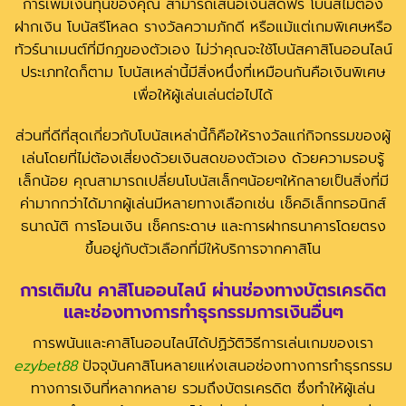
การเพิ่มเงินทุนของคุณ สามารถเสนอเงินสดฟรี โบนัสไม่ต้อง
ฝากเงิน โบนัสรีโหลด รางวัลความภักดี หรือแม้แต่เกมพิเศษหรือ
ทัวร์นาเมนต์ที่มีกฎของตัวเอง ไม่ว่าคุณจะใช้โบนัสคาสิโนออนไลน์
ประเภทใดก็ตาม โบนัสเหล่านี้มีสิ่งหนึ่งที่เหมือนกันคือเงินพิเศษ
เพื่อให้ผู้เล่นเล่นต่อไปได้
ส่วนที่ดีที่สุดเกี่ยวกับโบนัสเหล่านี้ก็คือให้รางวัลแก่กิจกรรมของผู้
เล่นโดยที่ไม่ต้องเสี่ยงด้วยเงินสดของตัวเอง ด้วยความรอบรู้
เล็กน้อย คุณสามารถเปลี่ยนโบนัสเล็กๆน้อยๆให้กลายเป็นสิ่งที่มี
ค่ามากกว่าได้มากผู้เล่นมีหลายทางเลือกเช่น เช็คอิเล็กทรอนิกส์
ธนาณัติ การโอนเงิน เช็คกระดาษ และการฝากธนาคารโดยตรง
ขึ้นอยู่กับตัวเลือกที่มีให้บริการจากคาสิโน
การเติมใน คาสิโนออนไลน์ ผ่านช่องทางบัตรเครดิต
และช่องทางการทำธุรกรรมการเงินอื่นๆ
การพนันและคาสิโนออนไลน์ได้ปฏิวัติวิธีการเล่นเกมของเรา
ezybet88
ปัจจุบันคาสิโนหลายแห่งเสนอช่องทางการทำธุรกรรม
ทางการเงินที่หลากหลาย รวมถึงบัตรเครดิต ซึ่งทำให้ผู้เล่น