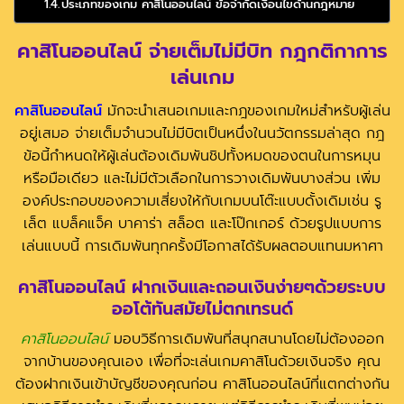
ประเภทของเกม คาสิโนออนไลน์ ข้อจำกัดเงื่อนไขด้านกฎหมาย
คาสิโนออนไลน์ จ่ายเต็มไม่มีบิท กฎกติกาการ
เล่นเกม
คาสิโนออนไลน์
มักจะนำเสนอเกมและกฎของเกมใหม่สำหรับผู้เล่น
อยู่เสมอ จ่ายเต็มจำนวนไม่มีบิตเป็นหนึ่งในนวัตกรรมล่าสุด กฎ
ข้อนี้กำหนดให้ผู้เล่นต้องเดิมพันชิปทั้งหมดของตนในการหมุน
หรือมือเดียว และไม่มีตัวเลือกในการวางเดิมพันบางส่วน เพิ่ม
องค์ประกอบของความเสี่ยงให้กับเกมบนโต๊ะแบบดั้งเดิมเช่น รู
เล็ต แบล็คแจ็ค บาคาร่า สล็อต และโป๊กเกอร์ ด้วยรูปแบบการ
เล่นแบบนี้ การเดิมพันทุกครั้งมีโอกาสได้รับผลตอบแทนมหาศา
คาสิโนออนไลน์ ฝากเงินและถอนเงินง่ายๆด้วยระบบ
ออโต้ทันสมัยไม่ตกเทรนด์
คาสิโนออนไลน์
มอบวิธีการเดิมพันที่สนุกสนานโดยไม่ต้องออก
จากบ้านของคุณเอง เพื่อที่จะเล่นเกมคาสิโนด้วยเงินจริง คุณ
ต้องฝากเงินเข้าบัญชีของคุณก่อน คาสิโนออนไลน์ที่แตกต่างกัน