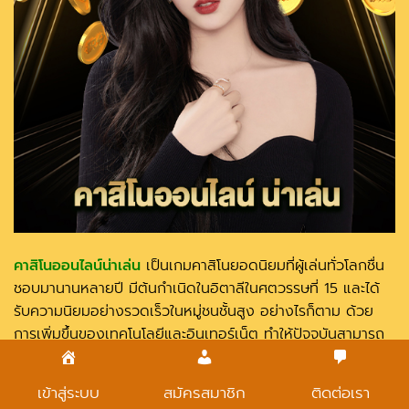
คาสิโนออนไลน์น่าเล่น
เป็นเกมคาสิโนยอดนิยมที่ผู้เล่นทั่วโลกชื่น
ชอบมานานหลายปี มีต้นกำเนิดในอิตาลีในศตวรรษที่ 15 และได้
รับความนิยมอย่างรวดเร็วในหมู่ชนชั้นสูง อย่างไรก็ตาม ด้วย
การเพิ่มขึ้นของเทคโนโลยีและอินเทอร์เน็ต ทำให้ปัจจุบันสามารถ
เล่นคาสิโนออนไลน์ได้ นำความสะดวกสบายและการเข้าถึงมาสู่ผู้
เล่นทุกที่ ในบทความนี้
เว็บเดิมพันคาสิโน
เราจะเจาะลึกประวัติ
เข้าสู่ระบบ
สมัครสมาชิก
ติดต่อเรา
ความเป็นมาของคาสิโนออนไลน์ รูปแบบการเล่นและคุณประโยชน์