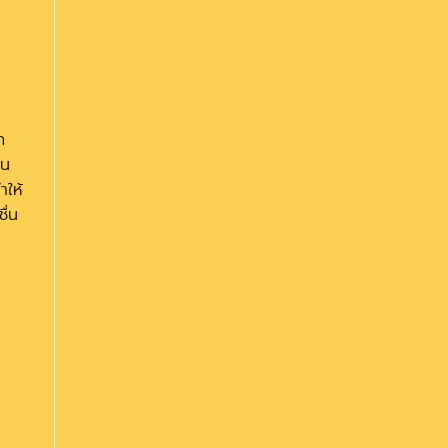
ถ
โน
ำให้
ื่น