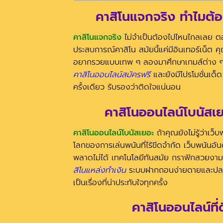
คาสิโนแจกจริง ทำไมต้อง
คาสิโนแจกจริง
ไม่จำเป็นต้องไปไหนไกลเลย ตอน
ประสบการณ์คาสิโน สมัยนี้แค่มีอินเทอร์เน็
อยากรวยแบบเทพ ๆ ลองมาศึกษาเกมส์ต่าง ๆ ที่เ
คาสิโนออนไลน์สมัครฟรี
และยังมีโปรโมชั่นเด็ด
ครั้งเดียว รับรองว่าติดใจแน่นอน
คาสิโนออนไลน์โบนัสเ
คาสิโนออนไลน์โบนัสเยอะ
ถ้าคุณยังไม่รู้ว่าเว
โลกของการเล่นพนันที่ไร้ขีดจำกัด เว็บพนันอ
พลาดไม่ได้ เทคโนโลยีทันสมัย กราฟิกสวยงาม ที
สิโนแหล่งทำเงิน
ระบบฝากถอนง่ายดายและปลอดภ
เป็นเรื่องที่น่าประทับใจทุกครั้ง
คาสิโนออนไลน์ที่ด