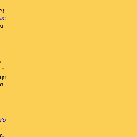
่
ัญ
ยคา
ุณ
ด
 ๆ
ทุก
วย
ล่น
คอบ
คุณ