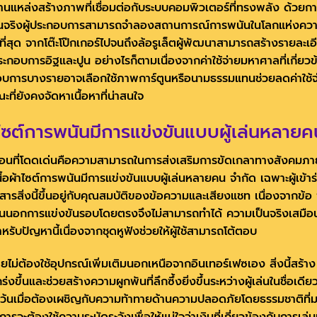
ผ่านแหล่งสร้างภาพที่เชื่อมต่อกับระบบคอมพิวเตอร์ที่ทรงพลัง ด้วยก
อนจริงผู้ประกอบการสามารถจําลองสถานการณ์การพนันในโลกแห่งคว
บื่อที่สุด จากโต๊ะโป๊กเกอร์ไปจนถึงล้อรูเล็ตผู้พัฒนาสามารถสร้างรายละเ
ะกอบการอิฐและปูน อย่างไรก็ตามเนื่องจากค่าใช้จ่ายมหาศาลที่เกี่ยวข
กอบการบางรายอาจเลือกใช้ภาพการ์ตูนหรือนามธรรมแทนช่วยลดค่าใช้จ
ะที่ยังคงจัดหาเนื้อหาที่น่าสนใจ
าไซต์การพนันมีการแข่งขันแบบผู้เล่นหลายค
ือนที่โดดเด่นคือความสามารถในการส่งเสริมการขัดเกลาทางสังคมภา
้อผ้าไซต์การพนันมีการแข่งขันแบบผู้เล่นหลายคน จํากัด เฉพาะผู้เข้าร
ื่อสารสิ่งนี้ขึ้นอยู่กับคุณสมบัติของข้อความและเสียงแชท เนื่องจากข้อ 
เล่นนอกการแข่งขันรอบโดยตรงจึงไม่สามารถทําได้ ความเป็นจริงเสมือ
าหรับปัญหานี้เนื่องจากชุดหูฟังช่วยให้ผู้ใช้สามารถโต้ตอบ
โดยไม่ต้องใช้อุปกรณ์เพิ่มเติมนอกเหนือจากอินเทอร์เฟซเอง สิ่งนี้สร้าง
ึ้นและช่วยสร้างความผูกพันที่ลึกซึ้งยิ่งขึ้นระหว่างผู้เล่นในชื่อเดีย
กเว้นเมื่อต้องเผชิญกับความท้าทายด้านความปลอดภัยโดยธรรมชาติที่