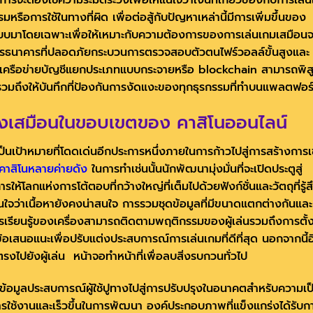
จะต้องใช้ความระมัดระวังเพื่อให้แน่ใจว่าเงินที่เกี่ยวข้องกับการเล่
ือการใช้ในทางที่ผิด เพื่อต่อสู้กับปัญหาเหล่านี้มีการเพิ่มขึ้นของ
มาโดยเฉพาะเพื่อให้เหมาะกับความต้องการของการเล่นเกมเสมือนจ
วิธีการธนาคารที่ปลอดภัยกระบวนการตรวจสอบตัวตนไฟร์วอลล์ขั้นสูงและ
ําเครือข่ายบัญชีแยกประเภทแบบกระจายหรือ blockchain สามารถพิสู
นรวมถึงให้บันทึกที่ป้องกันการงัดแงะของทุกธุรกรรมที่ทําบนแพลตฟอร
ริงเสมือนในขอบเขตของ คาสิโนออนไลน์
็นเป้าหมายที่โดดเด่นอีกประการหนึ่งภายในการก้าวไปสู่การสร้างการเ
คาสิโนหลายค่ายดัง
ในการทําเช่นนั้นนักพัฒนามุ่งมั่นที่จะเปิดประตูสู่
้โลกแห่งการโต้ตอบที่กว้างใหญ่ที่เต็มไปด้วยฟังก์ชั่นและวัตถุที่รู้สึ
มั่นใจว่าเนื้อหายังคงน่าสนใจ การรวมชุดข้อมูลที่มีขนาดแตกต่างกันและ
การเรียนรู้ของเครื่องสามารถติดตามพฤติกรรมของผู้เล่นรวมถึงการตั้ง
ข้อเสนอแนะเพื่อปรับแต่งประสบการณ์การเล่นเกมที่ดีที่สุด นอกจากนี้
รงไปยังผู้เล่น หน้าจอทําหน้าที่เพื่อลบสิ่งรบกวนทั่วไป
ข้อมูลประสบการณ์ผู้ใช้ปูทางไปสู่การปรับปรุงในอนาคตสําหรับความเป
อการใช้งานและเร็วขึ้นในการพัฒนา องค์ประกอบภาพที่แข็งแกร่งได้รับก