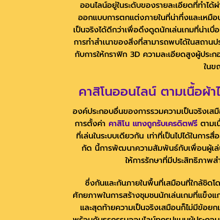
ออนไลน์อยู่ในระดับของรายละเอียดที่ทําได้
ออกแบบการตกแต่งภายในที่น่าทึ่งและเหมื
เป็นจริงได้ดีกว่าเพื่อดึงดูดนักเล่นเกมที่น่าเ
การทําสําเนาของสิ่งที่สามารถพบได้ในสถานปร
กับการให้กราฟิก 3D ความละเอียดสูงผู้ประ
ในขณ
คาสิโนออนไลน์ ตามเนื้อผ้
องค์ประกอบอื่นของการรวมความเป็นจริงเสม
การตั้งค่า
คาสิโน แทงถูกรับเครดิตฟรี
ตามเนื
ที่เล่นในระบบเดียวกัน เท่าที่เป็นไปได้ในการส
กัด นี้การพัฒนาความสัมพันธ์กับเพื่อนผู้
ให้การรักษาที่มีประสิทธิภาพสํ
ซึ่งกันและกันภายในพื้นที่เสมือนที่ใกล้ชิด
ศักยภาพในการสร้างชุมชนนักเล่นเกมที่แข็งแกร่งข
และสุดท้ายความเป็นจริงเสมือนก็ไม่มีข้อย