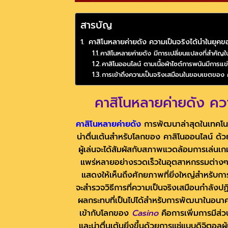
สารบัญ
คาสิโนหลายค่ายดัง ความเป็นจริงได้นําในยุคข
คาสิโนหลายค่ายดัง มีการเปลี่ยนแปลงที่สำคัญใน
คาสิโนออนไลน์ ตามเนื้อผ้าไซต์การพนันมีการแ
การเข้าถึงความเป็นจริงเสมือนในขอบเขตของ 
คาสิโนหลายค่ายดัง ควา
คาสิโนหลายค่ายดัง
การพัฒนาล่าสุดในเทคโน
น่าตื่นเต้นสําหรับโลกของ คาสิโนออนไลน์ ด
ผู้เล่นจะได้สัมผัสกับสภาพแวดล้อมการเล่นเกมค
แพร่หลายอย่างรวดเร็วในอุตสาหกรรมต่างๆ
แสดงให้เห็นถึงศักยภาพที่ยิ่งใหญ่สําหรับก
จะสํารวจวิธีการที่ความเป็นจริงเสมือนกําล
ผลกระทบที่เป็นไปได้สําหรับการพัฒนาในอนา
เข้ากับโลกของ
Casino
คือการเพิ่มการมีส
และน่าตื่นเต้นยิ่งขึ้นด้วยการแช่แบบดิจิตอ