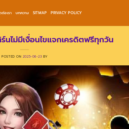
ดต่อเรา
บทความ
SITMAP
PRIVACY POLICY
ทิร์นไม่มีเงื่อนไขแจกเครดิตฟรีทุกวัน
POSTED ON
2025-06-23
BY