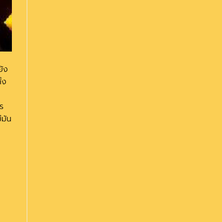
ยัง
้ง
าร
่มัน