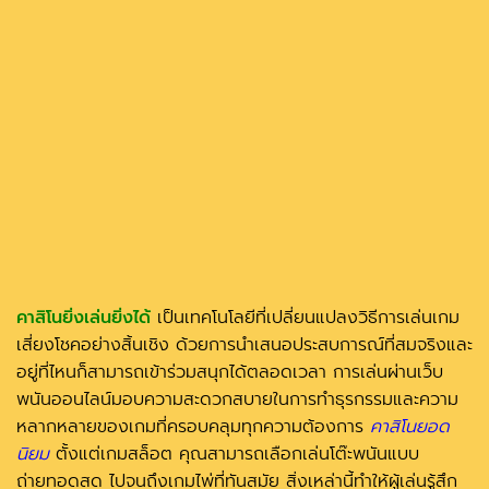
คาสิโนยิ่งเล่นยิ่งได้
เป็นเทคโนโลยีที่เปลี่ยนแปลงวิธีการเล่นเกม
เสี่ยงโชคอย่างสิ้นเชิง ด้วยการนำเสนอประสบการณ์ที่สมจริงและ
อยู่ที่ไหนก็สามารถเข้าร่วมสนุกได้ตลอดเวลา การเล่นผ่านเว็บ
พนันออนไลน์มอบความสะดวกสบายในการทำธุรกรรมและความ
หลากหลายของเกมที่ครอบคลุมทุกความต้องการ
คาสิโนยอด
นิยม
ตั้งแต่เกมสล็อต คุณสามารถเลือกเล่นโต๊ะพนันแบบ
ถ่ายทอดสด ไปจนถึงเกมไพ่ที่ทันสมัย สิ่งเหล่านี้ทำให้ผู้เล่นรู้สึก