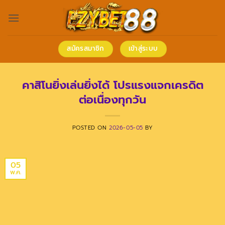
ข้าม
ไป
ยัง
เนื้อหา
สมัครสมาชิก
เข้าสู่ระบบ
คาสิโนยิ่งเล่นยิ่งได้ โปรแรงแจกเครดิต
ต่อเนื่องทุกวัน
POSTED ON
2026-05-05
BY
05
พ.ค.