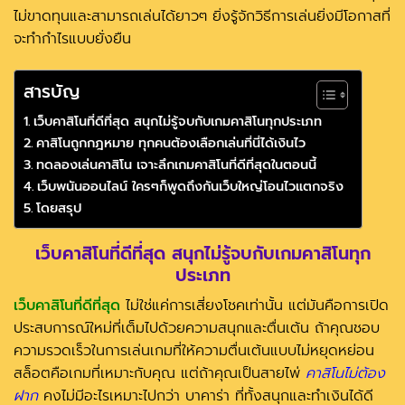
ไม่ขาดทุนและสามารถเล่นได้ยาวๆ ยิ่งรู้จักวิธีการเล่นยิ่งมีโอกาสที่
จะทำกำไรแบบยั่งยืน
สารบัญ
เว็บคาสิโนที่ดีที่สุด สนุกไม่รู้จบกับเกมคาสิโนทุกประเภท
คาสิโนถูกกฎหมาย ทุกคนต้องเลือกเล่นที่นี่ได้เงินไว
ทดลองเล่นคาสิโน เจาะลึกเกมคาสิโนที่ดีที่สุดในตอนนี้
เว็บพนันออนไลน์ ใครๆก็พูดถึงกันเว็บใหญ่โอนไวแตกจริง
โดยสรุป
เว็บคาสิโนที่ดีที่สุด สนุกไม่รู้จบกับเกมคาสิโนทุก
ประเภท
เว็บคาสิโนที่ดีที่สุด
ไม่ใช่แค่การเสี่ยงโชคเท่านั้น แต่มันคือการเปิด
ประสบการณ์ใหม่ที่เต็มไปด้วยความสนุกและตื่นเต้น ถ้าคุณชอบ
ความรวดเร็วในการเล่นเกมที่ให้ความตื่นเต้นแบบไม่หยุดหย่อน
สล็อตคือเกมที่เหมาะกับคุณ แต่ถ้าคุณเป็นสายไพ่
คาสิโนไม่ต้อง
ฝาก
คงไม่มีอะไรเหมาะไปกว่า บาคาร่า ที่ทั้งสนุกและทำเงินได้ดี