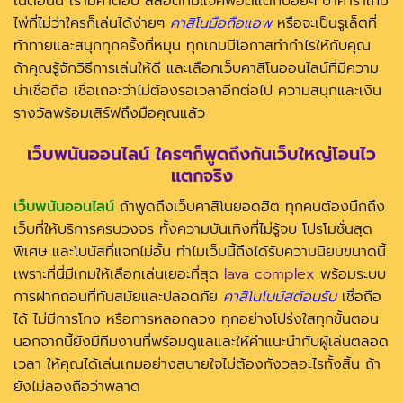
ในตอนนี้ เรามีคำตอบ สล็อตที่มีแจ็คพอตแตกบ่อยๆ บาคาร่าเกม
ไพ่ที่ไม่ว่าใครก็เล่นได้ง่ายๆ
คาสิโนมือถือแอพ
หรือจะเป็นรูเล็ตที่
ท้าทายและสนุกทุกครั้งที่หมุน ทุกเกมมีโอกาสทำกำไรให้กับคุณ
ถ้าคุณรู้จักวิธีการเล่นให้ดี และเลือกเว็บคาสิโนออนไลน์ที่มีความ
น่าเชื่อถือ เชื่อเถอะว่าไม่ต้องรอเวลาอีกต่อไป ความสนุกและเงิน
รางวัลพร้อมเสิร์ฟถึงมือคุณแล้ว
เว็บพนันออนไลน์ ใครๆก็พูดถึงกันเว็บใหญ่โอนไว
แตกจริง
เว็บพนันออนไลน์
ถ้าพูดถึงเว็บคาสิโนยอดฮิต ทุกคนต้องนึกถึง
เว็บที่ให้บริการครบวงจร ทั้งความบันเทิงที่ไม่รู้จบ โปรโมชั่นสุด
พิเศษ และโบนัสที่แจกไม่อั้น ทำไมเว็บนี้ถึงได้รับความนิยมขนาดนี้
เพราะที่นี่มีเกมให้เลือกเล่นเยอะที่สุด
lava complex
พร้อมระบบ
การฝากถอนที่ทันสมัยและปลอดภัย
คาสิโนโบนัสต้อนรับ
เชื่อถือ
ได้ ไม่มีการโกง หรือการหลอกลวง ทุกอย่างโปร่งใสทุกขั้นตอน
นอกจากนี้ยังมีทีมงานที่พร้อมดูแลและให้คำแนะนำกับผู้เล่นตลอด
เวลา ให้คุณได้เล่นเกมอย่างสบายใจไม่ต้องกังวลอะไรทั้งสิ้น ถ้า
ยังไม่ลองถือว่าพลาด