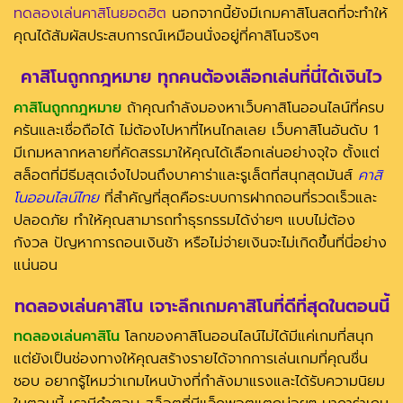
ทดลองเล่นคาสิโนยอดฮิต
นอกจากนี้ยังมีเกมคาสิโนสดที่จะทำให้
คุณได้สัมผัสประสบการณ์เหมือนนั่งอยู่ที่คาสิโนจริงๆ
คาสิโนถูกกฎหมาย ทุกคนต้องเลือกเล่นที่นี่ได้เงินไว
คาสิโนถูกกฎหมาย
ถ้าคุณกำลังมองหาเว็บคาสิโนออนไลน์ที่ครบ
ครันและเชื่อถือได้ ไม่ต้องไปหาที่ไหนไกลเลย เว็บคาสิโนอันดับ 1
มีเกมหลากหลายที่คัดสรรมาให้คุณได้เลือกเล่นอย่างจุใจ ตั้งแต่
สล็อตที่มีธีมสุดเจ๋งไปจนถึงบาคาร่าและรูเล็ตที่สนุกสุดมันส์
คาสิ
โนออนไลน์ไทย
ที่สำคัญที่สุดคือระบบการฝากถอนที่รวดเร็วและ
ปลอดภัย ทำให้คุณสามารถทำธุรกรรมได้ง่ายๆ แบบไม่ต้อง
กังวล ปัญหาการถอนเงินช้า หรือไม่จ่ายเงินจะไม่เกิดขึ้นที่นี่อย่าง
แน่นอน
ทดลองเล่นคาสิโน เจาะลึกเกมคาสิโนที่ดีที่สุดในตอนนี้
ทดลองเล่นคาสิโน
โลกของคาสิโนออนไลน์ไม่ได้มีแค่เกมที่สนุก
แต่ยังเป็นช่องทางให้คุณสร้างรายได้จากการเล่นเกมที่คุณชื่น
ชอบ อยากรู้ไหมว่าเกมไหนบ้างที่กำลังมาแรงและได้รับความนิยม