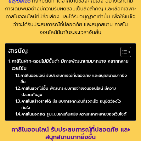
ezybet88
ทั้งหมดนี้ทำได้จากบ้านของคุณเอง อย่างไรก็ตาม
การเดิมพันอย่างมีความรับผิดชอบเป็นสิ่งสำคัญ และเลือกเฉพาะ
คาสิโนออนไลน์ที่มีชื่อเสียง และได้รับอนุญาตเท่านั้น เพื่อให้แน่ใจ
ว่าจะได้รับประสบการณ์ที่ปลอดภัย และสนุกสนาน คาสิโน
ออนไลน์มีมาในระยะเวลาอันสั้น
สารบัญ
คาสิโนฝาก-ถอนไม่มีขั้นต่ำ มีการพัฒนาเกมมากมาย หลากหลาย
เวอร์ชั่น
คาสิโนออนไลน์ รับประสบการณ์ที่ปลอดภัย และสนุกสนานมากยิ่ง
ขึ้น
คาสิโนแจกไม่อั้น พัฒนาระบบการจ่ายเงินออนไลน์ มีความ
ปลอดภัยสูง
คาสิโนสร้างรายได้ มีระบบการฝากเงินที่รวดเร็ว อนุมัติว่องไว
ทันใจ
คาสิโนยอดฮิต รูปแบบเกมทันสมัย ความหลากหลายของเว็บไซต์
คาสิโนออนไลน์ รับประสบการณ์ที่ปลอดภัย และ
สนุกสนานมากยิ่งขึ้น