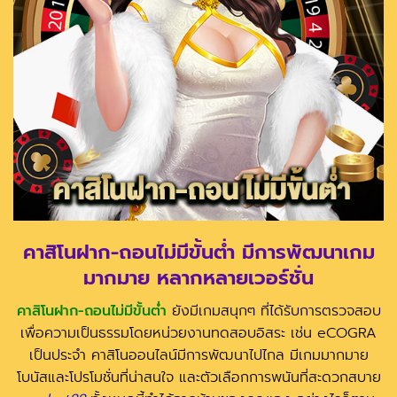
คาสิโนฝาก-ถอนไม่มีขั้นต่ำ มีการพัฒนาเกม
มากมาย หลากหลายเวอร์ชั่น
คาสิโนฝาก-ถอนไม่มีขั้นต่ำ
ยังมีเกมสนุกๆ ที่ได้รับการตรวจสอบ
เพื่อความเป็นธรรมโดยหน่วยงานทดสอบอิสระ เช่น eCOGRA
เป็นประจำ คาสิโนออนไลน์มีการพัฒนาไปไกล มีเกมมากมาย
โบนัสและโปรโมชั่นที่น่าสนใจ และตัวเลือกการพนันที่สะดวกสบาย