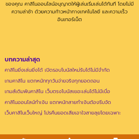
ของคุณ คาสิโนออนไลน์อนุญาตให้ผู้เล่นเริ่มเล่นได้ทันที โดยไม่มี
ความล่าช้า ด้วยความก้าวหน้าทางเทคโนโลยี และความเร็ว
อินเทอร์เน็ต
บทความล่าสุด
คาสิโนยิ่งเล่นยิ่งได้ เปิดรอบโบนัสใหม่รับได้ไม่มีจำกัด
เกมคาสิโน แตกหนักทุกวันจ่ายจริงทุกยอดถอน
เกมส์เดิมพันคาสิโน เว็บตรงโบนัสเยอะเล่นได้ไม่มีเบื่อ
คาสิโนออนไลน์ทำเงิน แตกหนักสายทำเงินต้องรีบจัด
เว็บคาสิโนเว็บใหญ่ โปรคืนยอดเสียเอาใจสายลุยโดยเฉพาะ