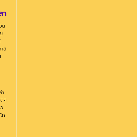
ลา
่วน
าย
์
คาสิ
น
่า
าใดๆ
ือ
งโก