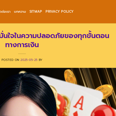
ดต่อเรา
บทความ
SITMAP
PRIVACY POLICY
มั่นใจในความปลอดภัยของทุกขั้นตอน
ทางการเงิน
POSTED ON
2025-05-25
BY