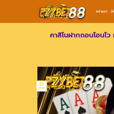
ข้าม
ไป
หน้าแรก
ติ
ยัง
เนื้อหา
คาสิโนฝากถอนโอนไว 
25
พ.ค.