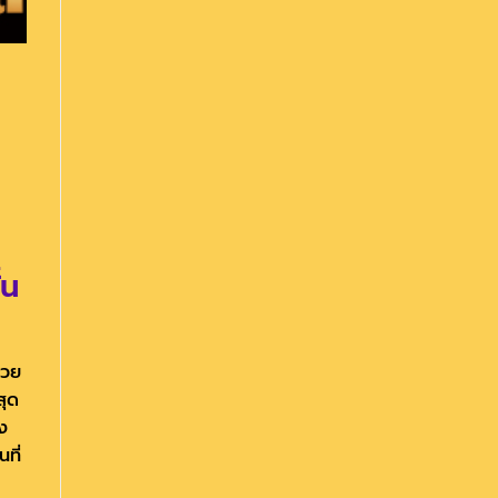
้น
่วย
สุด
ง
ที่