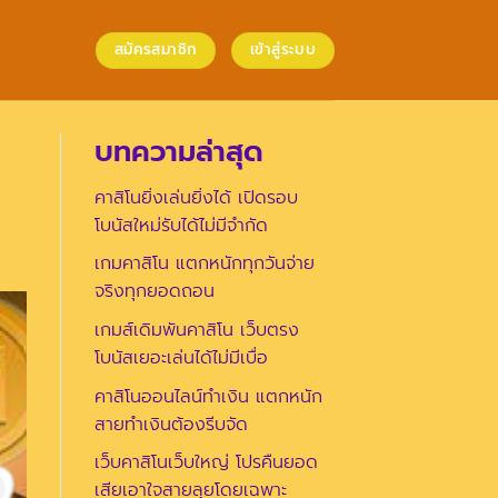
สมัครสมาชิก
เข้าสู่ระบบ
บทความล่าสุด
คาสิโนยิ่งเล่นยิ่งได้ เปิดรอบ
โบนัสใหม่รับได้ไม่มีจำกัด
เกมคาสิโน แตกหนักทุกวันจ่าย
จริงทุกยอดถอน
เกมส์เดิมพันคาสิโน เว็บตรง
โบนัสเยอะเล่นได้ไม่มีเบื่อ
คาสิโนออนไลน์ทำเงิน แตกหนัก
สายทำเงินต้องรีบจัด
เว็บคาสิโนเว็บใหญ่ โปรคืนยอด
เสียเอาใจสายลุยโดยเฉพาะ