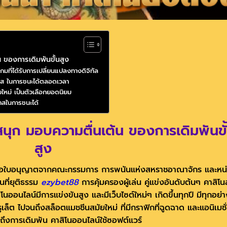
 ของการเดิมพันขั้นสูง
 เกมที่ได้รับการเปลี่ยนแปลงทางดิจิทัล
โอกาส ในการชนะได้ตลอดเวลา
รมใหม่ เป็นตัวเลือกยอดนิยม
าสในการชนะได้
สนุก มอบความตื่นเต้น ของการเดิมพันขั
สูง
ถือใบอนุญาตจากคณะกรรมการ การพนันแห่งสหราชอาณาจักร และหน
นที่ยุติธรรม
ezybet88
การคุ้มครองผู้เล่น คู่แข่งอันดับต้นๆ คาสิโน
ออนไลน์มีการแข่งขันสูง และมีเว็บไซต์ใหม่ๆ เกิดขึ้นทุกปี มีทุกอย่า
เล็ต ไปจนถึงสล็อตแมชชีนสมัยใหม่ ที่มีกราฟิกที่ฉูดฉาด และแอนิเมชั่น
ดถึงการเดิมพัน คาสิโนออนไลน์ใช้ซอฟต์แวร์