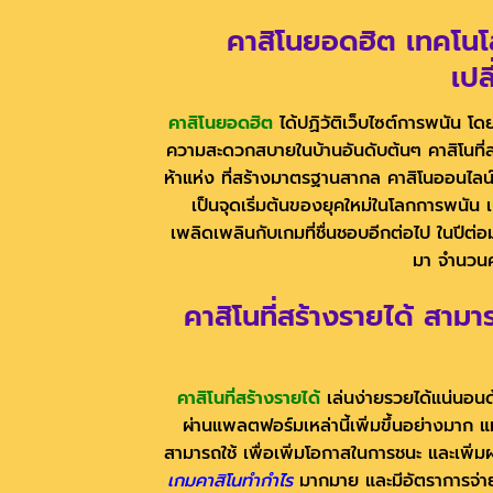
คาสิโนยอดฮิต เทคโนโลยี
เปล
คาสิโนยอดฮิต
ได้ปฏิวัติเว็บไซต์การพนัน โดย
ความสะดวกสบายในบ้านอันดับต้นๆ คาสิโนที่ส
ห้าแห่ง ที่สร้างมาตรฐานสากล
คาสิโนออนไลน
เป็นจุดเริ่มต้นของยุคใหม่ในโลกการพนัน เน
เพลิดเพลินกับเกมที่ชื่นชอบอีกต่อไป ในปีต่อ
มา จำนวนคา
คาสิโนที่สร้างรายได้ สามา
คาสิโนที่สร้างรายได้
เล่นง่ายรวยได้แน่นอนด้
ผ่านแพลตฟอร์มเหล่านี้เพิ่มขึ้นอย่างมาก แ
สามารถใช้ เพื่อเพิ่มโอกาสในการชนะ และเพิ่
เกมคาสิโนทำกำไร
มากมาย และมีอัตราการจ่ายเง