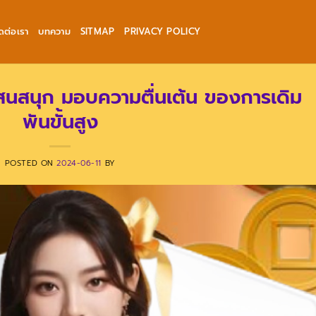
ดต่อเรา
บทความ
SITMAP
PRIVACY POLICY
แสนสนุก มอบความตื่นเต้น ของการเดิม
พันขั้นสูง
POSTED ON
2024-06-11
BY