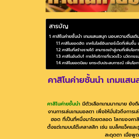
สารบัญ
คาสิโนค่ายชั้นนำ เกมแสนสนุก มอบความตื่นเต้น
คาสิโนยอดฮิต เทคโนโลยีอินเทอร์เน็ตที่เพิ่มขึ้น
คาสิโนที่สร้างรายได้ สามารถเข้าสู่เกมที่เพิ่ม
คาสิโนอันดับ1 การให้บริการที่รวดเร็ว นวัตกร
คาสิโนยอดนิยม ยกระดับประสบการณ์ เพิ่มโอก
คาสิโนค่ายชั้นนำ เกมแสน
คาสิโนค่ายชั้นนำ
มีตัวเลือกเกมมากมาย ยัง
งานการเล่นเกมมอลตา เพื่อให้มั่นใจถึงการเล่
ฮอต ที่เป็นที่หนึ่งมาโดยตลอด โลกของคาสิโน
ตั้งแต่เกมบนโต๊ะคลาสสิก เช่น แบล็คแจ็คและรู
สะดุดตา เมื่อพู